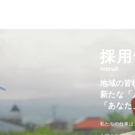
採用
recruit
地域の皆
新たな「
「あなた
私たちの仕事は