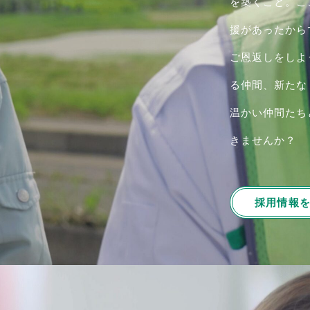
を築くこと。こ
援があったから
ご恩返しをしよ
る仲間、新たな
温かい仲間たち
きませんか？
採用情報